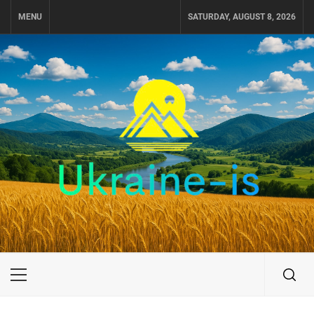
Skip
MENU
SATURDAY, AUGUST 8, 2026
to
content
UKRAINE-IS
ПУТЕШЕСТВИЕ ПО УКРАИНЕ
Primary
Menu