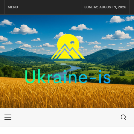
Skip
MENU
SUNDAY, AUGUST 9, 2026
to
content
UKRAINE-IS
ПУТЕШЕСТВИЕ ПО УКРАИНЕ
Primary
Menu