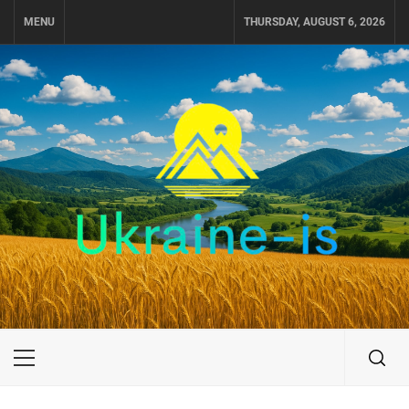
Skip
MENU
THURSDAY, AUGUST 6, 2026
to
content
UKRAINE-IS
ПУТЕШЕСТВИЕ ПО УКРАИНЕ
Primary
Menu