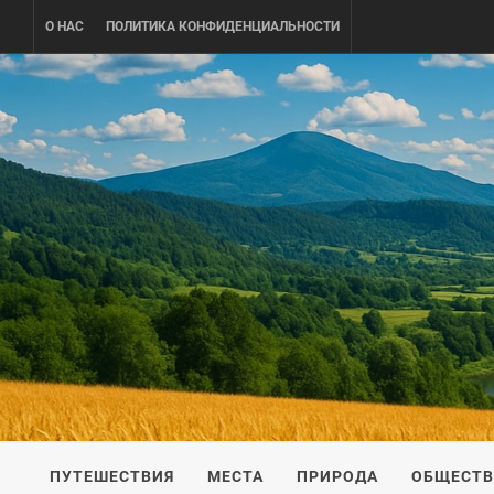
Skip
О НАС
ПОЛИТИКА КОНФИДЕНЦИАЛЬНОСТИ
to
content
UKRAINE-
ПУТЕШЕСТВИЕ ПО УКРАИНЕ
ПУТЕШЕСТВИЯ
МЕСТА
ПРИРОДА
ОБЩЕСТ