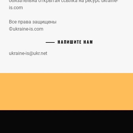
обязательна открытая ссылка на ресурс ukraine-
is.com
Все права защищены
©ukraine-is.com
НАПИШИТЕ НАМ
ukraine-is@ukr.net