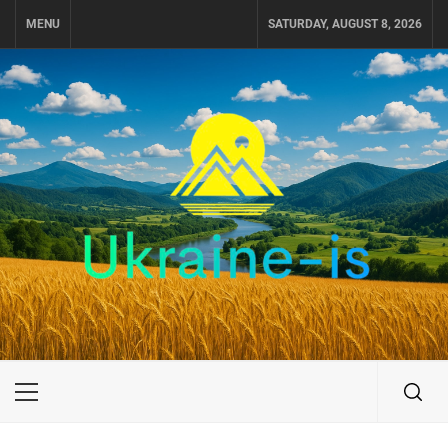
Skip
MENU
SATURDAY, AUGUST 8, 2026
to
content
UKRAINE-IS
ПУТЕШЕСТВИЕ ПО УКРАИНЕ
Primary
Menu