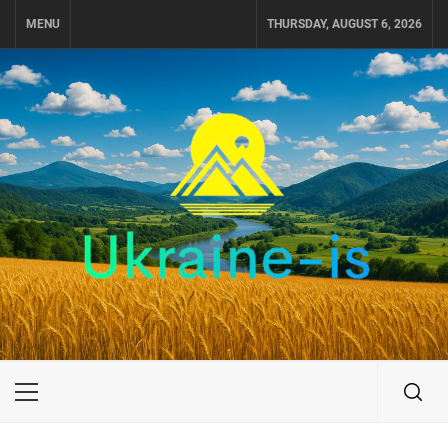
Skip
MENU
THURSDAY, AUGUST 6, 2026
to
content
UKRAINE-IS
ПУТЕШЕСТВИЕ ПО УКРАИНЕ
Primary
Menu