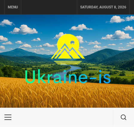
Skip
MENU
SATURDAY, AUGUST 8, 2026
to
content
UKRAINE-IS
ПУТЕШЕСТВИЕ ПО УКРАИНЕ
Primary
Menu