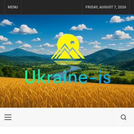
Skip
MENU
FRIDAY, AUGUST 7, 2026
to
content
UKRAINE-IS
ПУТЕШЕСТВИЕ ПО УКРАИНЕ
Primary
Menu