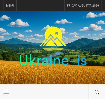
Skip
MENU
FRIDAY, AUGUST 7, 2026
to
content
UKRAINE-IS
ПУТЕШЕСТВИЕ ПО УКРАИНЕ
Primary
Menu