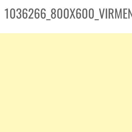
1036266_800X600_VIRMEN