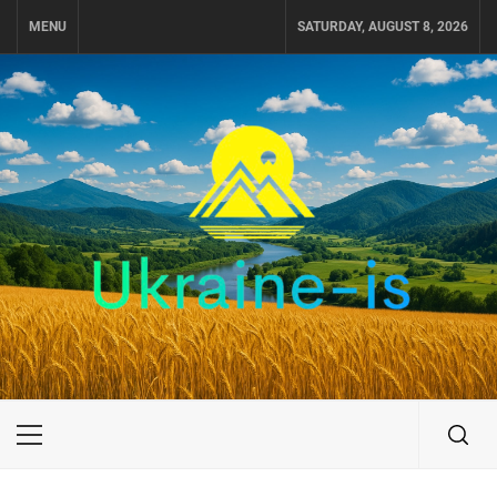
Skip
MENU
SATURDAY, AUGUST 8, 2026
to
content
UKRAINE-IS
ПУТЕШЕСТВИЕ ПО УКРАИНЕ
Primary
Menu