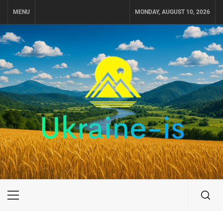
Skip
MENU
MONDAY, AUGUST 10, 2026
to
content
UKRAINE-IS
ПУТЕШЕСТВИЕ ПО УКРАИНЕ
Primary
Menu