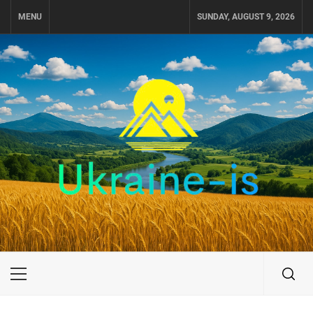
Skip
MENU
SUNDAY, AUGUST 9, 2026
to
content
UKRAINE-IS
ПУТЕШЕСТВИЕ ПО УКРАИНЕ
Primary
Menu