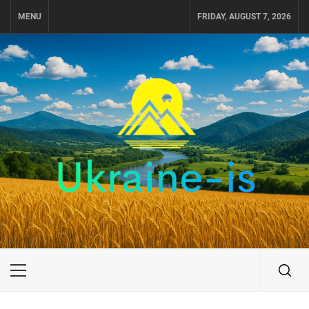
Skip
MENU
FRIDAY, AUGUST 7, 2026
to
content
UKRAINE-IS
ПУТЕШЕСТВИЕ ПО УКРАИНЕ
Primary
Menu