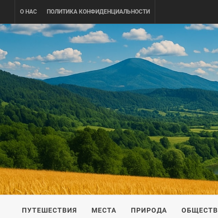
Skip
О НАС
ПОЛИТИКА КОНФИДЕНЦИАЛЬНОСТИ
to
content
UKRAINE-
ПУТЕШЕСТВИЕ ПО УКРАИНЕ
ПУТЕШЕСТВИЯ
МЕСТА
ПРИРОДА
ОБЩЕСТ