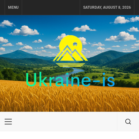
Skip
MENU
SATURDAY, AUGUST 8, 2026
to
content
UKRAINE-IS
ПУТЕШЕСТВИЕ ПО УКРАИНЕ
Primary
Menu