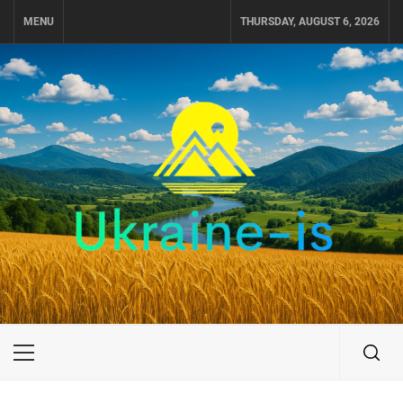
Skip
MENU
THURSDAY, AUGUST 6, 2026
to
content
UKRAINE-IS
ПУТЕШЕСТВИЕ ПО УКРАИНЕ
Primary
Menu