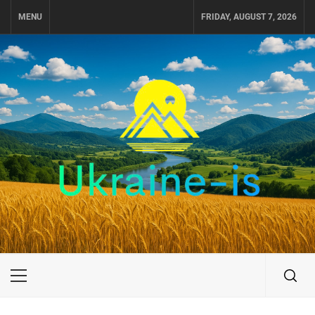
Skip
MENU
FRIDAY, AUGUST 7, 2026
to
content
UKRAINE-IS
ПУТЕШЕСТВИЕ ПО УКРАИНЕ
Primary
Menu