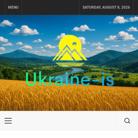
Skip
MENU
SATURDAY, AUGUST 8, 2026
to
content
UKRAINE-IS
ПОДОРОЖI ПО УКРАЇНІ
Primary
Menu