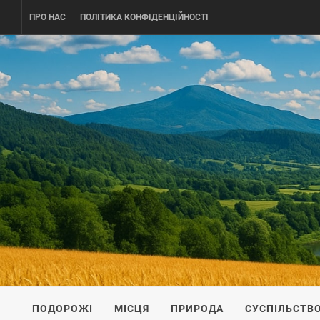
Skip
ПРО НАС
ПОЛІТИКА КОНФІДЕНЦІЙНОСТІ
to
content
UKRAINE-
ПОДОРОЖI ПО УКРАЇНІ
ПОДОРОЖІ
МІСЦЯ
ПРИРОДА
СУСПІЛЬСТВ