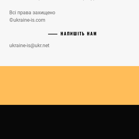
Всі права захищено
©ukraine-is.com
НАПИШІТЬ НАМ
ukraine-is@ukr.net