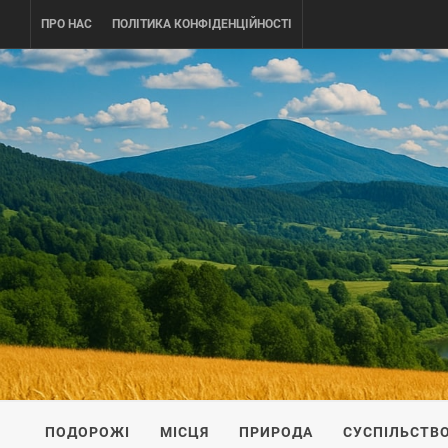
Skip
ПРО НАС
ПОЛІТИКА КОНФІДЕНЦІЙНОСТІ
to
content
UKRAINE-
ПОДОРОЖI ПО УКРАЇНІ
ПОДОРОЖІ
МІСЦЯ
ПРИРОДА
СУСПІЛЬСТВ