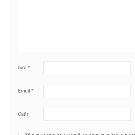
Ім'я
*
Email
*
Сайт
Зберегти моє ім'я, e-mail, та адресу сайту в ць