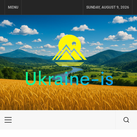
Skip
MENU
SUNDAY, AUGUST 9, 2026
to
content
UKRAINE-IS
ПОДОРОЖI ПО УКРАЇНІ
Primary
Menu