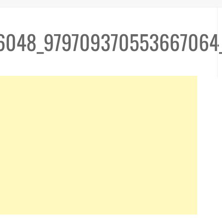
6048_979709370553667064