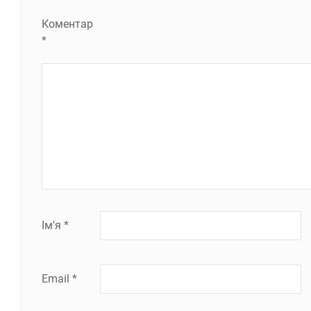
Коментар
*
Ім'я
*
Email
*