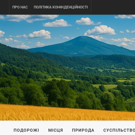
Skip
ПРО НАС
ПОЛІТИКА КОНФІДЕНЦІЙНОСТІ
to
content
UKRAINE-
ПОДОРОЖI ПО УКРАЇНІ
ПОДОРОЖІ
МІСЦЯ
ПРИРОДА
СУСПІЛЬСТВ