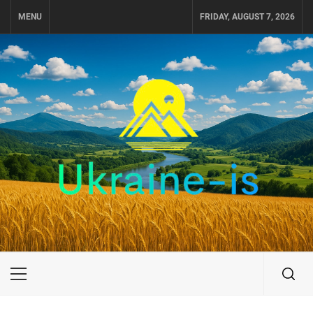
Skip
MENU
FRIDAY, AUGUST 7, 2026
to
content
UKRAINE-IS
ПОДОРОЖI ПО УКРАЇНІ
Primary
Menu