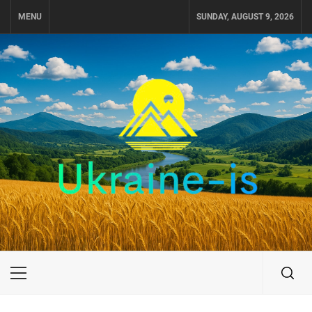
Skip
MENU
SUNDAY, AUGUST 9, 2026
to
content
UKRAINE-IS
ПОДОРОЖI ПО УКРАЇНІ
Primary
Menu