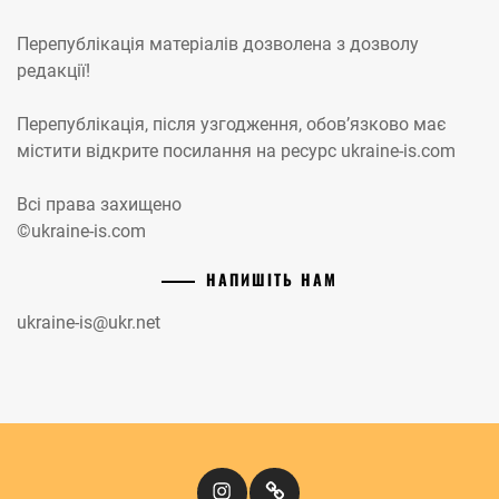
Перепублікація матеріалів дозволена з дозволу
редакції!
Перепублікація, після узгодження, обов’язково має
містити відкрите посилання на ресурс ukraine-is.com
Всі права захищено
©ukraine-is.com
НАПИШІТЬ НАМ
ukraine-is@ukr.net
Instagram
Кіномандри