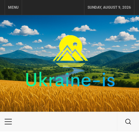
Skip
MENU
SUNDAY, AUGUST 9, 2026
to
content
UKRAINE-IS
ПОДОРОЖI ПО УКРАЇНІ
Primary
Menu