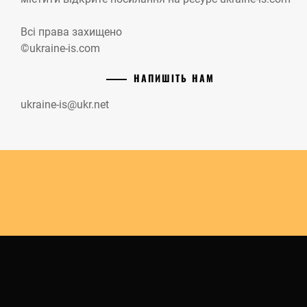
Всі права захищено
©ukraine-is.com
НАПИШІТЬ НАМ
ukraine-is@ukr.net