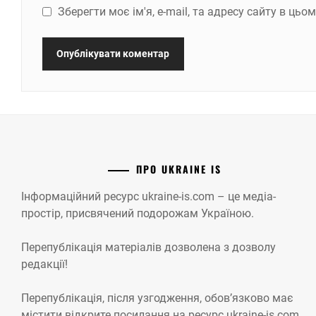
Зберегти моє ім'я, e-mail, та адресу сайту в ць
ПРО UKRAINE IS
Інформаційний ресурс ukraine-is.com – це медіа-
простір, присвячений подорожам Україною.
Перепублікація матеріалів дозволена з дозволу
редакції!
Перепублікація, після узгодження, обов’язково має
містити відкрите посилання на ресурс ukraine-is.com