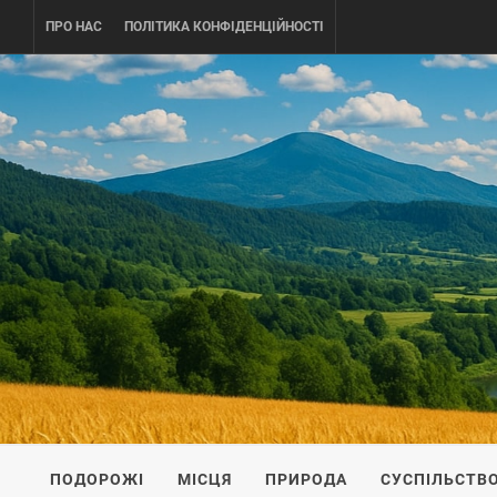
Skip
ПРО НАС
ПОЛІТИКА КОНФІДЕНЦІЙНОСТІ
to
content
UKRAINE-
ПОДОРОЖI ПО УКРАЇНІ
ПОДОРОЖІ
МІСЦЯ
ПРИРОДА
СУСПІЛЬСТВ