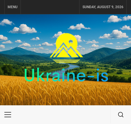
Skip
MENU
SUNDAY, AUGUST 9, 2026
to
content
UKRAINE-IS
ПОДОРОЖI ПО УКРАЇНІ
Primary
Menu