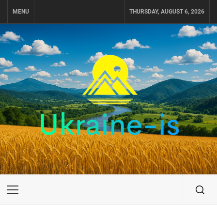
Skip
MENU
THURSDAY, AUGUST 6, 2026
to
content
UKRAINE-IS
ПОДОРОЖI ПО УКРАЇНІ
Primary
Menu