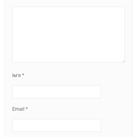
Ім'я
*
Email
*