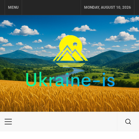
Skip
MENU
MONDAY, AUGUST 10, 2026
to
content
UKRAINE-IS
ПОДОРОЖI ПО УКРАЇНІ
Primary
Menu