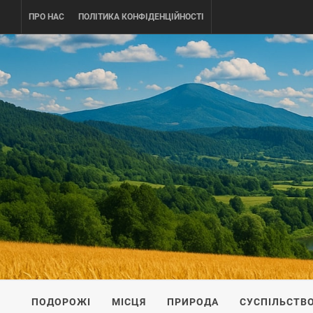
Skip
ПРО НАС
ПОЛІТИКА КОНФІДЕНЦІЙНОСТІ
to
content
UKRAINE-
ПОДОРОЖI ПО УКРАЇНІ
ПОДОРОЖІ
МІСЦЯ
ПРИРОДА
СУСПІЛЬСТВ