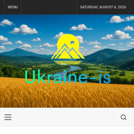
Skip
MENU
SATURDAY, AUGUST 8, 2026
to
content
UKRAINE-IS
ПОДОРОЖI ПО УКРАЇНІ
Primary
Menu