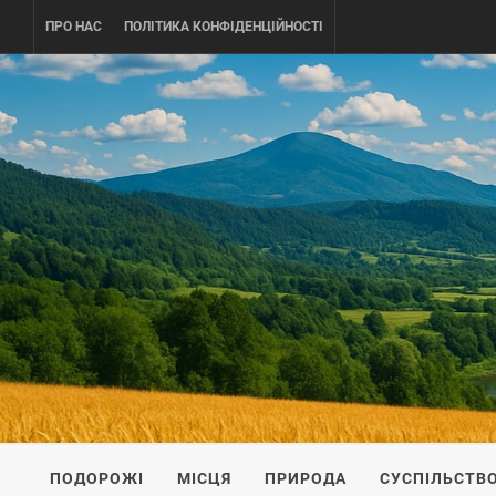
Skip
ПРО НАС
ПОЛІТИКА КОНФІДЕНЦІЙНОСТІ
to
content
UKRAINE-
ПОДОРОЖI ПО УКРАЇНІ
ПОДОРОЖІ
МІСЦЯ
ПРИРОДА
СУСПІЛЬСТВ