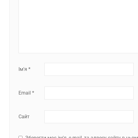
Ім'я
*
Email
*
Сайт
Зберегти моє ім'я, e-mail, та адресу сайту в ць