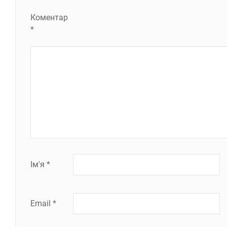
Коментар
*
Ім'я
*
Email
*