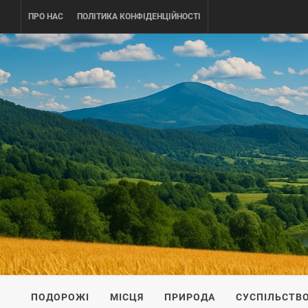
Skip
ПРО НАС
ПОЛІТИКА КОНФІДЕНЦІЙНОСТІ
to
content
UKRAINE-
ПОДОРОЖI ПО УКРАЇНІ
ПОДОРОЖІ
МІСЦЯ
ПРИРОДА
СУСПІЛЬСТВ