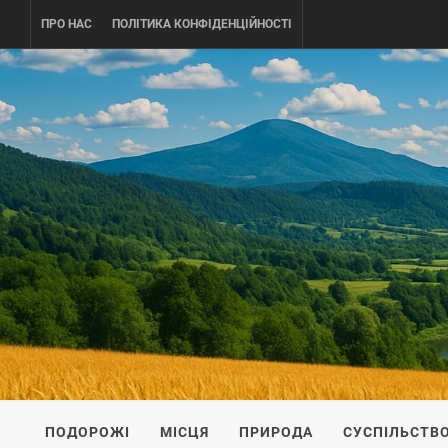
Skip
ПРО НАС
ПОЛІТИКА КОНФІДЕНЦІЙНОСТІ
to
content
UKRAINE-
ПОДОРОЖI ПО УКРАЇНІ
ПОДОРОЖІ
МІСЦЯ
ПРИРОДА
СУСПІЛЬСТВ