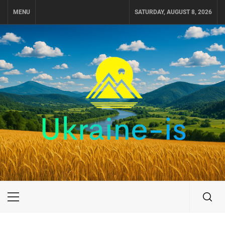
Skip
MENU
SATURDAY, AUGUST 8, 2026
to
content
UKRAINE-IS
ПОДОРОЖI ПО УКРАЇНІ
Primary
Menu