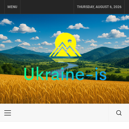
Skip
MENU
THURSDAY, AUGUST 6, 2026
to
content
UKRAINE-IS
ПОДОРОЖI ПО УКРАЇНІ
Primary
Menu