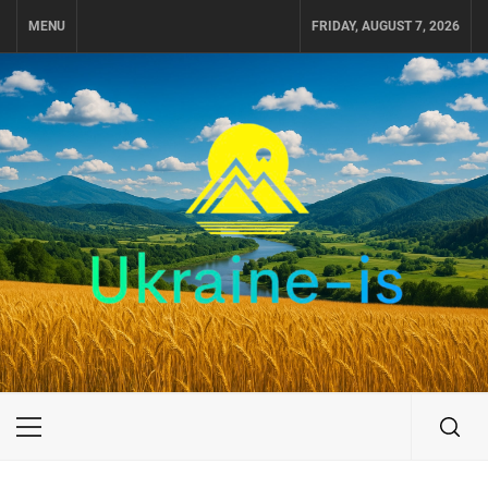
Skip
MENU
FRIDAY, AUGUST 7, 2026
to
content
UKRAINE-IS
ПОДОРОЖI ПО УКРАЇНІ
Primary
Menu