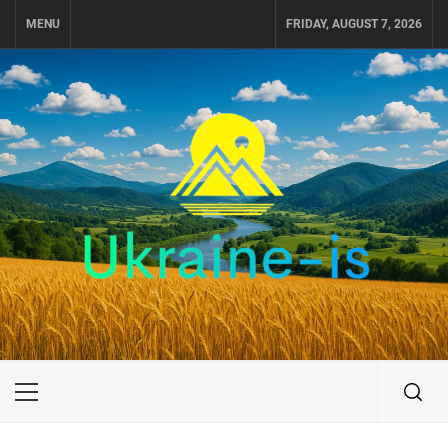
Skip
MENU
FRIDAY, AUGUST 7, 2026
to
content
UKRAINE-IS
ПОДОРОЖI ПО УКРАЇНІ
Primary
Menu