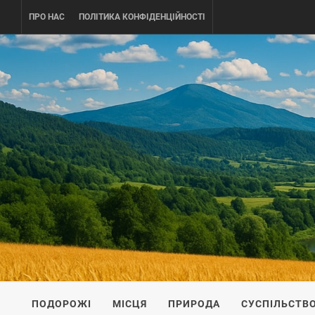
Skip
ПРО НАС
ПОЛІТИКА КОНФІДЕНЦІЙНОСТІ
to
content
UKRAINE-
ПОДОРОЖI ПО УКРАЇНІ
ПОДОРОЖІ
МІСЦЯ
ПРИРОДА
СУСПІЛЬСТВ