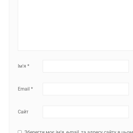
Ім'я
*
Email
*
Сайт
Зберегти моє ім'я, e-mail, та адресу сайту в ць