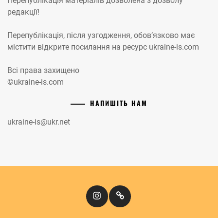
Перепублікація матеріалів дозволена з дозволу
редакції!
Перепублікація, після узгодження, обов’язково має
містити відкрите посилання на ресурс ukraine-is.com
Всі права захищено
©ukraine-is.com
НАПИШІТЬ НАМ
ukraine-is@ukr.net
Instagram
Кіномандри