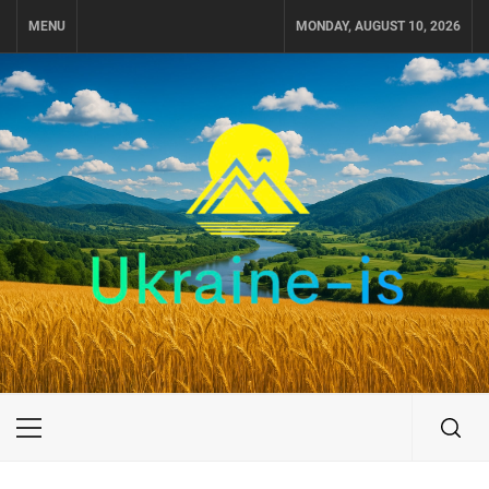
Skip
MENU
MONDAY, AUGUST 10, 2026
to
content
UKRAINE-IS
ПОДОРОЖI ПО УКРАЇНІ
Primary
Menu