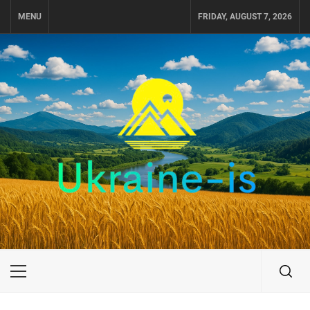
Skip
MENU
FRIDAY, AUGUST 7, 2026
to
content
UKRAINE-IS
ПОДОРОЖI ПО УКРАЇНІ
Primary
Menu