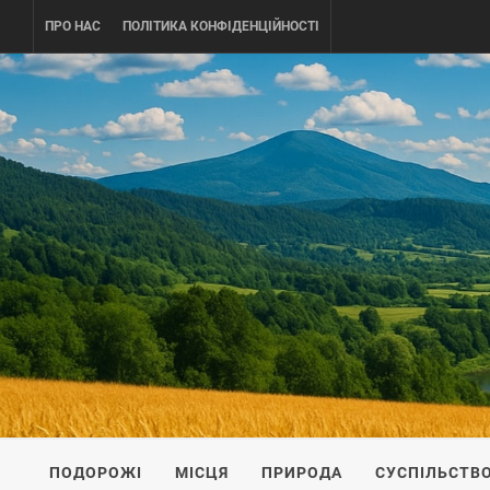
Skip
ПРО НАС
ПОЛІТИКА КОНФІДЕНЦІЙНОСТІ
to
content
UKRAINE-
ПОДОРОЖI ПО УКРАЇНІ
ПОДОРОЖІ
МІСЦЯ
ПРИРОДА
СУСПІЛЬСТВ