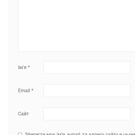
Ім'я
*
Email
*
Сайт
Зберегти моє ім'я, e-mail, та адресу сайту в ць