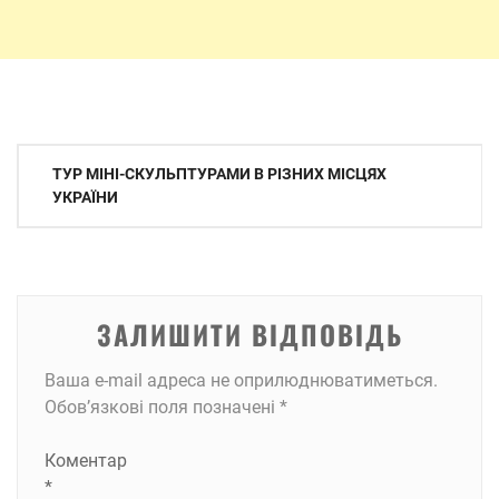
Навігація
ТУР МІНІ-СКУЛЬПТУРАМИ В РІЗНИХ МІСЦЯХ
записів
УКРАЇНИ
ЗАЛИШИТИ ВІДПОВІДЬ
Ваша e-mail адреса не оприлюднюватиметься.
Обов’язкові поля позначені
*
Коментар
*