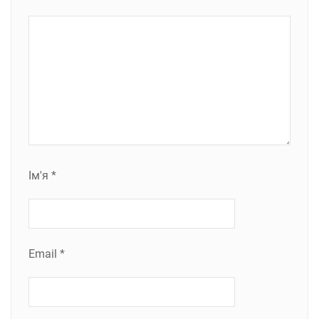
Ім'я
*
Email
*