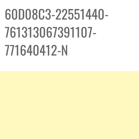
60D08C3-22551440-
761313067391107-
771640412-N