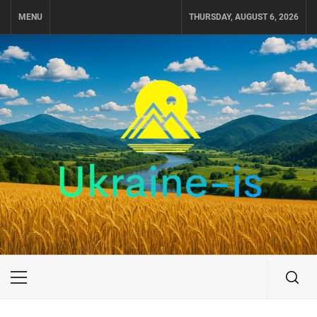
Skip
MENU
THURSDAY, AUGUST 6, 2026
to
content
UKRAINE-IS
ПОДОРОЖI ПО УКРАЇНІ
Primary
Menu