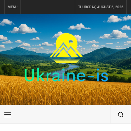
Skip
MENU
THURSDAY, AUGUST 6, 2026
to
content
UKRAINE-IS
ПОДОРОЖI ПО УКРАЇНІ
Primary
Menu