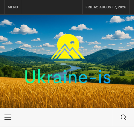
Skip
MENU
FRIDAY, AUGUST 7, 2026
to
content
UKRAINE-IS
ПОДОРОЖI ПО УКРАЇНІ
Primary
Menu