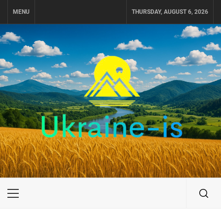
Skip
MENU
THURSDAY, AUGUST 6, 2026
to
content
UKRAINE-IS
ПОДОРОЖI ПО УКРАЇНІ
Primary
Menu