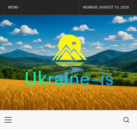
Skip
MENU
MONDAY, AUGUST 10, 2026
to
content
UKRAINE-IS
ПОДОРОЖI ПО УКРАЇНІ
Primary
Menu