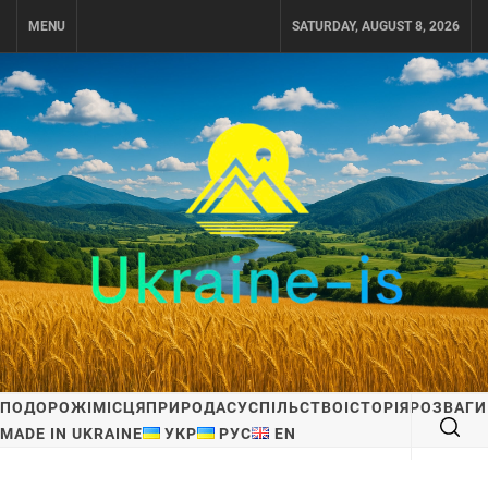
Skip
MENU
SATURDAY, AUGUST 8, 2026
to
content
UKRAINE-IS
ПОДОРОЖI ПО УКРАЇНІ
ПОДОРОЖІ
МІСЦЯ
ПРИРОДА
СУСПІЛЬСТВО
ІСТОРІЯ
РОЗВАГИ
MADE IN UKRAINE
УКР
РУС
EN