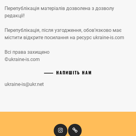
Перепублікація матеріалів дозволена з дозволу
редакції!
Перепублікація, після узгодження, обов’язково має
містити відкрите посилання на ресурс ukraine-is.com
Всі права захищено
©ukraine-is.com
НАПИШІТЬ НАМ
ukraine-is@ukr.net
Instagram
Кіномандри