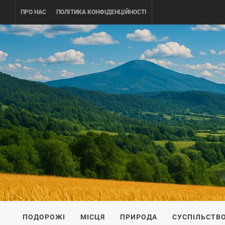
Skip
ПРО НАС
ПОЛІТИКА КОНФІДЕНЦІЙНОСТІ
to
content
UKRAINE-
ПОДОРОЖI ПО УКРАЇНІ
ПОДОРОЖІ
МІСЦЯ
ПРИРОДА
СУСПІЛЬСТВ