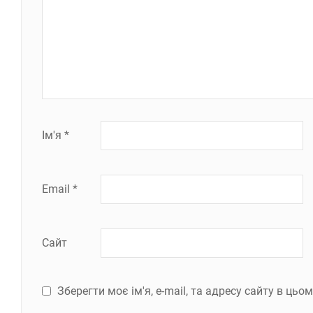
Ім'я
*
Email
*
Сайт
Зберегти моє ім'я, e-mail, та адресу сайту в ць