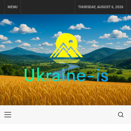
Skip
MENU
THURSDAY, AUGUST 6, 2026
to
content
UKRAINE-IS
ПОДОРОЖI ПО УКРАЇНІ
Primary
Menu